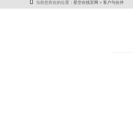

当前您所在的位置：
星空在线官网
>
客户与伙伴