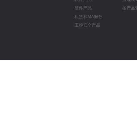
硬件产品
按产品
租赁和MA服务
工控安全产品