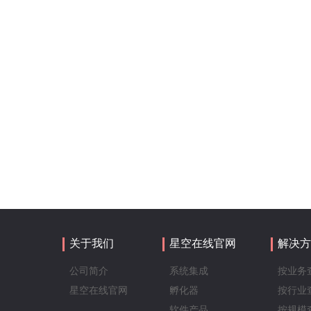
关于我们
星空在线官网
解决方
公司简介
系统集成
按业务
星空在线官网
孵化器
按行业
软件产品
按规模