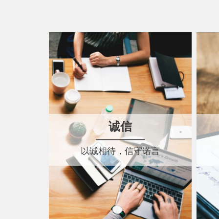
诚信
以诚相待，信守诺言