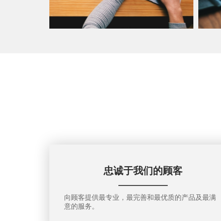
忠诚于我们的顾客
向顾客提供最专业，最完善和最优质的产品及最满
意的服务。