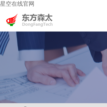
星空在线官网