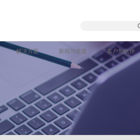
解决方案
新闻与党建
客户与伙伴