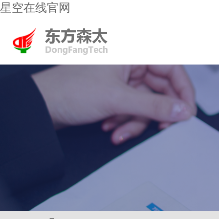
星空在线官网