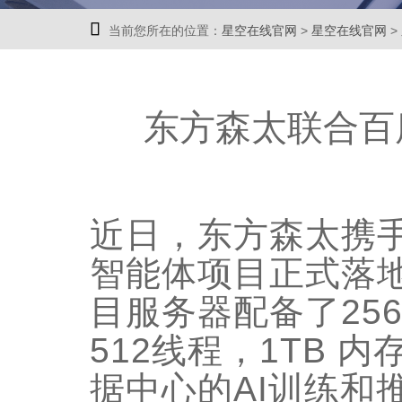

当前您所在的位置：
星空在线官网
>
星空在线官网
>
东方森太联合百
近日，东方森太携
智能体项目正式落地！
目服务器配备了25
512线程，1TB 内
据中心的AI训练