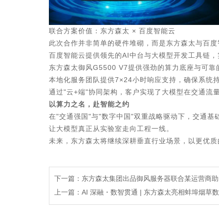
联合方案价值：东方森太 × 百度智能云
此次合作并非简单的硬件堆砌，而是东方森太与百度
百度智能云提供领先的AI中台与大模型开发工具链
东方森太御风G5500 V7提供强劲的算力底座与可
本地化服务团队提供7×24小时响应支持，确保系统
通过"云+端"协同架构，客户实现了大模型在交通
以算力之名，赴智能之约
在"交通强国"与"数字中国"双重战略驱动下，交通
让大模型真正从实验室走向工程一线。
未来，东方森太将继续深耕垂直行业场景，以更优质
下一篇
：
东方森太集团出品御风服务器联合某运营商助
上一篇
：
AI 深融・数智贯通 | 东方森太亮相蚌埠烟草