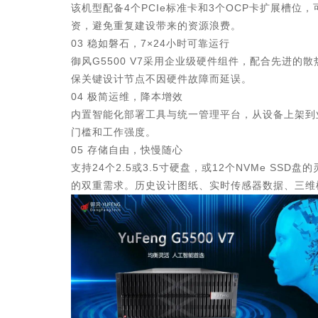
该机型配备4个PCIe标准卡和3个OCP卡扩展槽
资，避免重复建设带来的资源浪费。
03 稳如磐石，7×24小时可靠运行
御风G5500 V7采用企业级硬件组件，配合先进
保关键设计节点不因硬件故障而延误。
04 极简运维，降本增效
内置智能化部署工具与统一管理平台，从设备上架到
门槛和工作强度。
05 存储自由，快慢随心
支持24个2.5或3.5寸硬盘，或12个NVMe 
的双重需求。历史设计图纸、实时传感器数据、三维