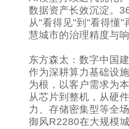
数据资产长效沉淀。3
从"看得见"到"看得懂
慧城市的治理精度与
东方森太：数字中国
作为深耕算力基础设施
为根，以客户需求为本
从芯片到整机，从硬件
力、存储密集型等全
御风R2280在大规模