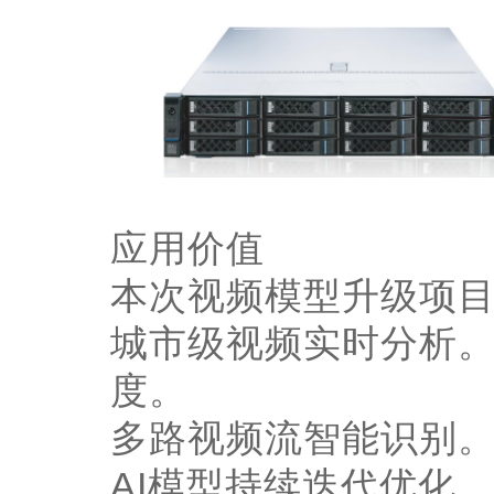
应用价值
本次视频模型升级项目
城市级视频实时分析。
度。
多路视频流智能识别
AI模型持续迭代优化