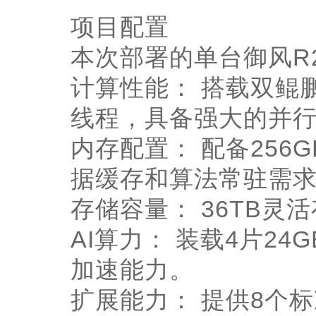
项目配置
本次部署的单台御风R
计算性能： 搭载双鲲鹏
线程，具备强大的并
内存配置： 配备256
据缓存和算法常驻需
存储容量： 36TB
AI算力： 装载4片2
加速能力。
扩展能力： 提供8个标准