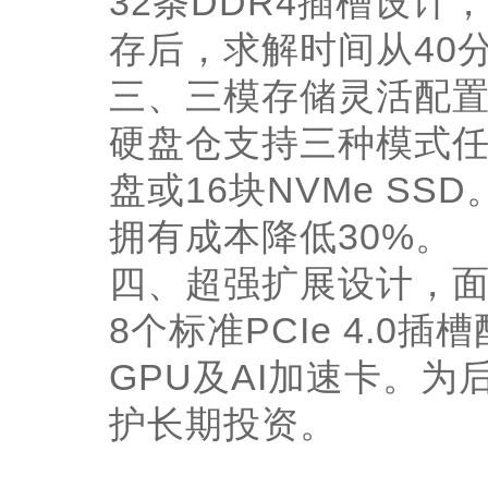
32条DDR4插槽设
存后，求解时间从40
三、三模存储灵活配
硬盘仓支持三种模式任意切
盘或16块NVMe S
拥有成本降低30%。
四、超强扩展设计，
8个标准PCIe 4.0
GPU及AI加速卡。
护长期投资。