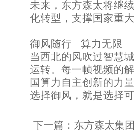
未来，东方森太将继
化转型，支撑国家重
御风随行 算力无限
当西北的风吹过智慧城
运转。每一帧视频的解
国算力自主创新的力
选择御风，就是选择
下一篇
：
东方森太集