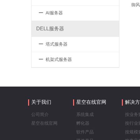
御风
－
AI服务器
DELL服务器
－
塔式服务器
－
机架式服务器
关于我们
星空在线官网
解决方
公司简介
系统集成
按业务
星空在线官网
孵化器
按行业
软件产品
按规模