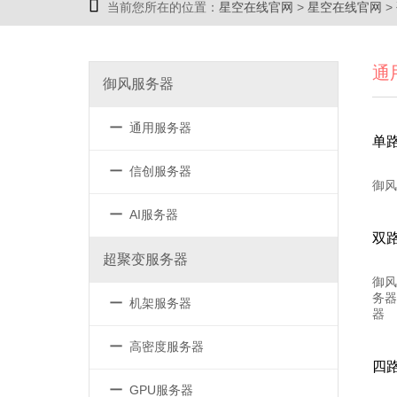

当前您所在的位置：
星空在线官网
>
星空在线官网
>
通
御风服务器
－
通用服务器
单
－
信创服务器
御风
－
AI服务器
双
超聚变服务器
御风
－
务器
机架服务器
器
－
高密度服务器
四
－
GPU服务器