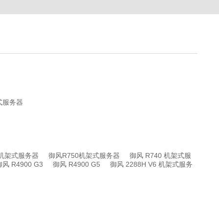
架式服务器
0机架式服务器
御风R750机架式服务器
御风 R740 机架式服
风 R4900 G3
御风 R4900 G5
御风 2288H V6 机架式服务