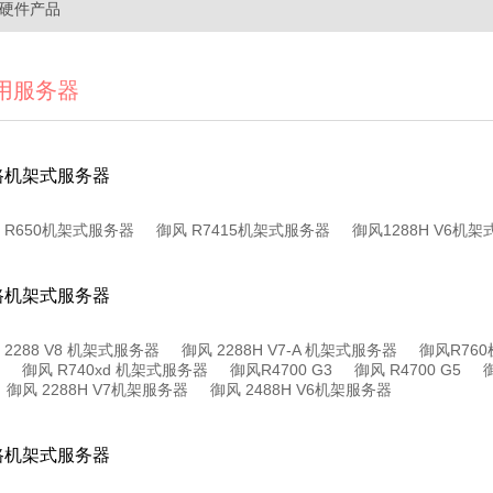
硬件产品
用服务器
路机架式服务器
 R650机架式服务器
御风 R7415机架式服务器
御风1288H V6机
路机架式服务器
 2288 V8 机架式服务器
御风 2288H V7-A 机架式服务器
御风R76
御风 R740xd 机架式服务器
御风R4700 G3
御风 R4700 G5
御
御风 2288H V7机架服务器
御风 2488H V6机架服务器
路机架式服务器